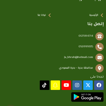
الرئيسية
نبذة عنا
إتصل بنا
0125914714
0509991115
Ja_bhrah@hotmail.com
محافظة بحرة - بحرة العمودي
تجدنا على