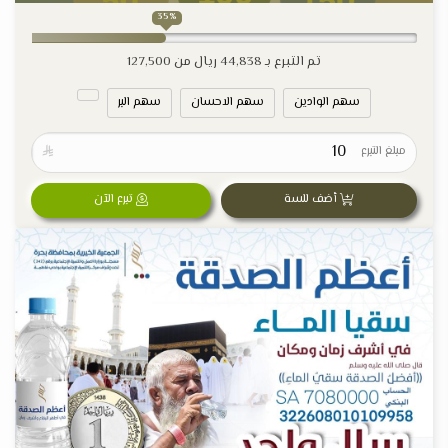
35%
تم التبرع بـ
44,838
ريال من
127,500
سهم الوادين
سهم الاحسان
سهم البر
مبلغ التبرع

أضف للسة
تبرع الآن