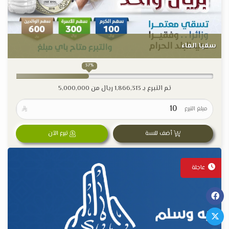
سقيا الماء
37%
تم التبرع بـ
1,866,313
ريال من
5,000,000
مبلغ التبرع

أضف للسة
تبرع الآن
عاجلة