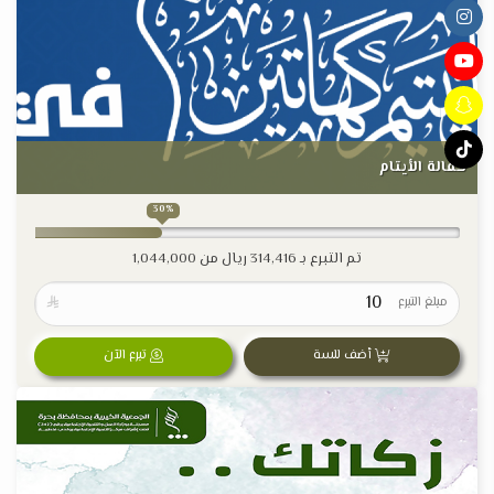
كفالة الأيتام
30%
تم التبرع بـ
314,416
ريال من
1,044,000
مبلغ التبرع

أضف للسة
تبرع الآن