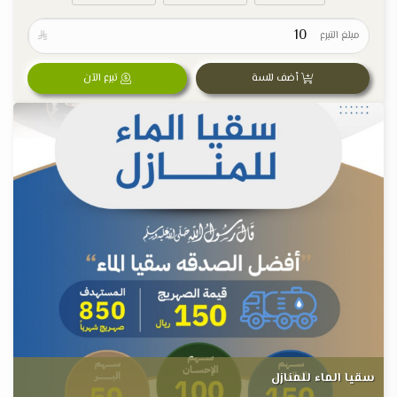
مبلغ التبرع

أضف للسة
تبرع الآن
سقيا الماء للمنازل