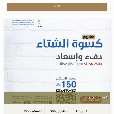
تنقية
كسوة الشتاء
سهم ب150
سهمين ب300
5 اسهم ب750