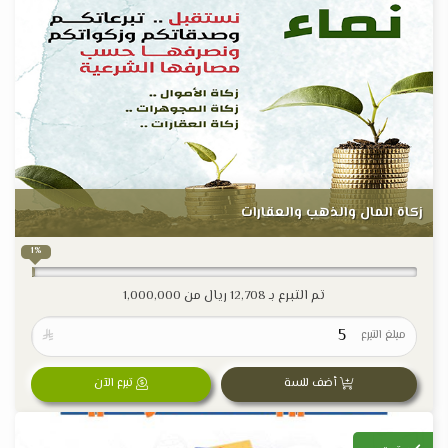
زكاة المال والذهب والعقارات
1%
تم التبرع بـ
12,708
ريال من
1,000,000
مبلغ التبرع

أضف للسة
تبرع الآن