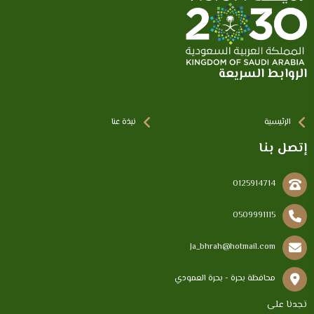
الروابط السريعة
الرئيسية
نبذة عنا
إتصل بنا
0125914714
0509991115
Ja_bhrah@hotmail.com
محافظة بحرة - بحرة العمودي
تجدنا على